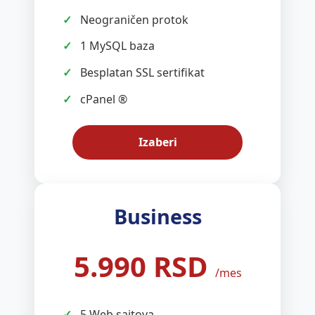
Neograničen protok
1 MySQL baza
Besplatan SSL sertifikat
cPanel ®
Izaberi
Business
5.990 RSD
/mes
5 Web sajtova