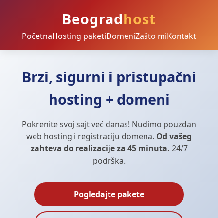
Beograd
host
Početna
Hosting paketi
Domeni
Zašto mi
Kontakt
Brzi, sigurni i pristupačni
hosting + domeni
Pokrenite svoj sajt već danas! Nudimo pouzdan
web hosting i registraciju domena.
Od vašeg
zahteva do realizacije za 45 minuta.
24/7
podrška.
Pogledajte pakete