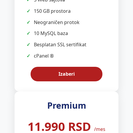
150 GB prostora
Neograničen protok
10 MySQL baza
Besplatan SSL sertifikat
cPanel ®
Izaberi
Premium
11.990 RSD
/mes