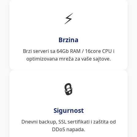
⚡
Brzina
Brzi serveri sa 64Gb RAM / 16core CPU i
optimizovana mreža za vaše sajtove.
🔒
Sigurnost
Dnevni backup, SSL sertifikati i zaštita od
DDoS napada.