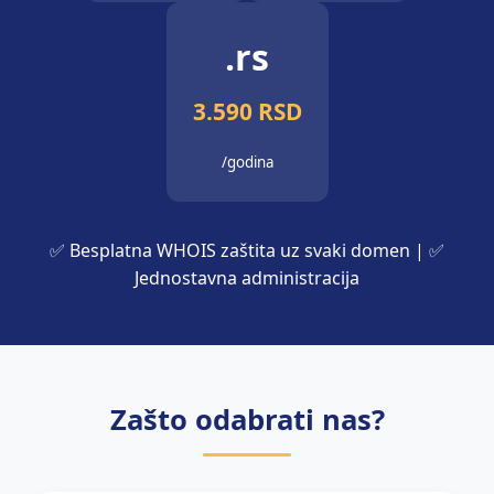
.rs
3.590 RSD
/godina
✅ Besplatna WHOIS zaštita uz svaki domen | ✅
Jednostavna administracija
Zašto odabrati nas?