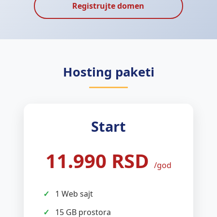
Registrujte domen
Hosting paketi
Start
11.990 RSD
/god
1 Web sajt
15 GB prostora